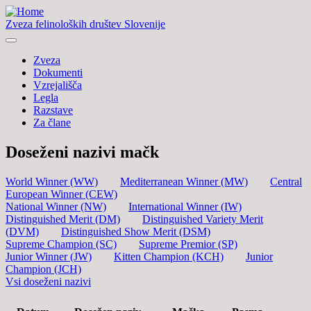
Zveza felinoloških društev Slovenije
Zveza
Dokumenti
Vzrejališča
Legla
Razstave
Za člane
Doseženi nazivi mačk
World Winner (WW)
Mediterranean Winner (MW)
Central
European Winner (CEW)
National Winner (NW)
International Winner (IW)
Distinguished Merit (DM)
Distinguished Variety Merit
(DVM)
Distinguished Show Merit (DSM)
Supreme Champion (SC)
Supreme Premior (SP)
Junior Winner (JW)
Kitten Champion (KCH)
Junior
Champion (JCH)
Vsi doseženi nazivi