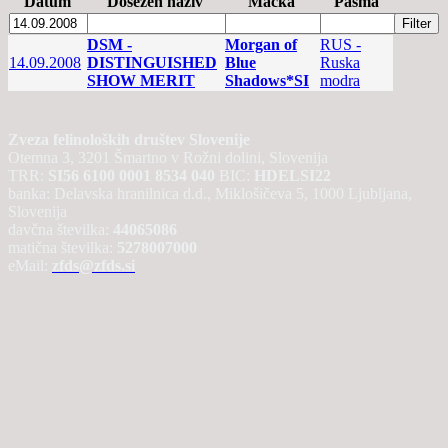
Datum
Dosežen naziv
Mačka
Pasma
DSM -
Morgan of
RUS -
14.09.2008
DISTINGUISHED
Blue
Ruska
SHOW MERIT
Shadows*SI
modra
Zveza felinoloških društev Slovenije
Otemna 3, 3201 Šmartno v Rožni dolini, Slovenija
TRR:
SI56 6100 0001 8534 040
BIC:
HDELSI22
banka: Delavska hranilnica d.d., Miklošičeva 5, 1000 Ljubljana,
Slovenija
davčna številka:
44065086
matična številka:
5278007000
eMail:
zfds@zfds.si