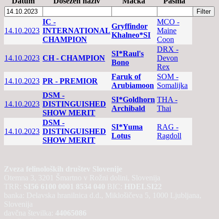
Datum
Dosežen naziv
Mačka
Pasma
IC -
MCO -
Gryffindor
14.10.2023
INTERNATIONAL
Maine
Khalneo*SI
CHAMPION
Coon
DRX -
SI*Raul's
14.10.2023
CH - CHAMPION
Devon
Bono
Rex
Faruk of
SOM -
14.10.2023
PR - PREMIOR
Arubiamoon
Somalijka
DSM -
SI*Goldhorn
THA -
14.10.2023
DISTINGUISHED
Archibald
Thai
SHOW MERIT
DSM -
SI*Yuma
RAG -
14.10.2023
DISTINGUISHED
Lotus
Ragdoll
SHOW MERIT
Zveza felinoloških društev Slovenije
Otemna 3, 3201 Šmartno v Rožni dolini, Slovenija
TRR:
SI56 6100 0001 8534 040
BIC:
HDELSI22
banka: Delavska hranilnica d.d., Miklošičeva 5, 1000 Ljubljana,
Slovenija
davčna številka:
44065086