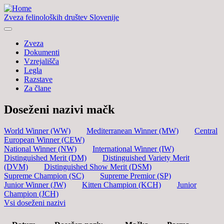
Zveza felinoloških društev Slovenije
Zveza
Dokumenti
Vzrejališča
Legla
Razstave
Za člane
Doseženi nazivi mačk
World Winner (WW)
Mediterranean Winner (MW)
Central
European Winner (CEW)
National Winner (NW)
International Winner (IW)
Distinguished Merit (DM)
Distinguished Variety Merit
(DVM)
Distinguished Show Merit (DSM)
Supreme Champion (SC)
Supreme Premior (SP)
Junior Winner (JW)
Kitten Champion (KCH)
Junior
Champion (JCH)
Vsi doseženi nazivi