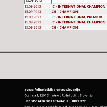
15.09.2013
IC - INTERNATIONAL CHAMPION
15.09.2013
CH - CHAMPION
15.09.2013
IP - INTERNATIONAL PREMIOR
15.09.2013
IC - INTERNATIONAL CHAMPION
15.09.2013
CH - CHAMPION
Zveza felinoloških društev Slovenije
Otemna 3, 3201 Šmartno v Rožni dolini, Slovenija
TRR:
SI56 6100 0001 8534 040
BIC:
HDELSI22
banka: Delavska hranilnica d.d., Miklošičeva 5, 1000 Ljubljan