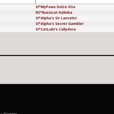
SI*MyPaws Dolce Vita
RS*Russicat Kalinka
SI*Alpha's Sir Lancelot
SI*Alpha's Secret Gambler
SI*CatLubi's Callydora
a, Slovenija