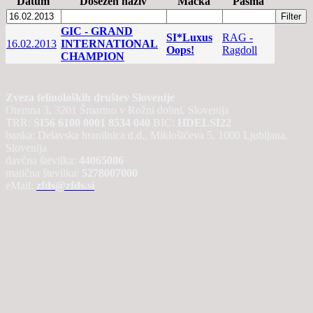
Datum
Dosežen naziv
Mačka
Pasma
GIC - GRAND
SI*Luxus
RAG -
16.02.2013
INTERNATIONAL
Oops!
Ragdoll
CHAMPION
Zveza felinoloških društev Slovenije
Otemna 3, 3201 Šmartno v Rožni dolini, Slovenija
TRR:
SI56 6100 0001 8534 040
BIC:
HDELSI22
banka: Delavska hranilnica d.d., Miklošičeva 5, 1000 Ljubljana,
Slovenija
davčna številka:
44065086
matična številka:
5278007000
eMail:
zfds@zfds.si