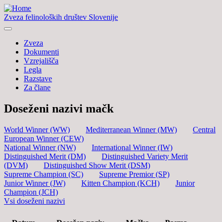
Zveza felinoloških društev Slovenije
Zveza
Dokumenti
Vzrejališča
Legla
Razstave
Za člane
Doseženi nazivi mačk
World Winner (WW)
Mediterranean Winner (MW)
Central
European Winner (CEW)
National Winner (NW)
International Winner (IW)
Distinguished Merit (DM)
Distinguished Variety Merit
(DVM)
Distinguished Show Merit (DSM)
Supreme Champion (SC)
Supreme Premior (SP)
Junior Winner (JW)
Kitten Champion (KCH)
Junior
Champion (JCH)
Vsi doseženi nazivi