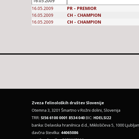
16.05.2009
PR - PREMIOR
16.05.2009
CH - CHAMPION
16.05.2009
CH - CHAMPION
Zveza felinoloških društev Slovenije
Otemna 3, 3201 Šmartno v Rožni dolini, Slovenija
TRR:
SI56 6100 0001 8534 040
BIC:
HDELSI22
banka: Delavska hranilnica d.d., Miklošičeva 5, 1000 Ljubljan
davčna številka:
44065086