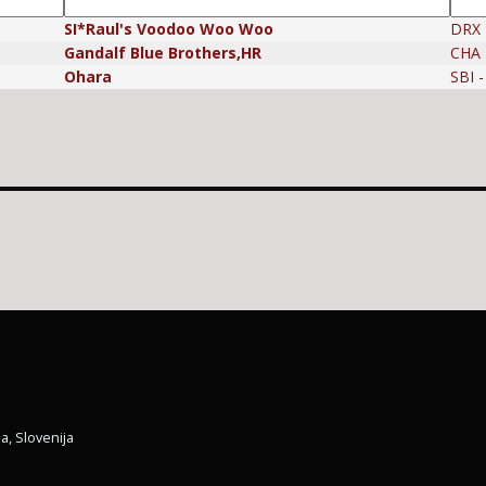
SI*Raul's Voodoo Woo Woo
DRX 
Gandalf Blue Brothers,HR
CHA -
Ohara
SBI 
a, Slovenija