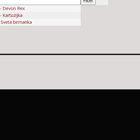
- Devon Rex
 Kartuzijka
- Sveta birmanka