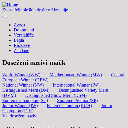
Zveza felinoloških društev Slovenije
Zveza
Dokumenti
Vzrejališča
Legla
Razstave
Za člane
Doseženi nazivi mačk
World Winner (WW)
Mediterranean Winner (MW)
Central
European Winner (CEW)
National Winner (NW)
International Winner (IW)
Distinguished Merit (DM)
Distinguished Variety Merit
(DVM)
Distinguished Show Merit (DSM)
Supreme Champion (SC)
Supreme Premior (SP)
Junior Winner (JW)
Kitten Champion (KCH)
Junior
Champion (JCH)
Vsi doseženi nazivi