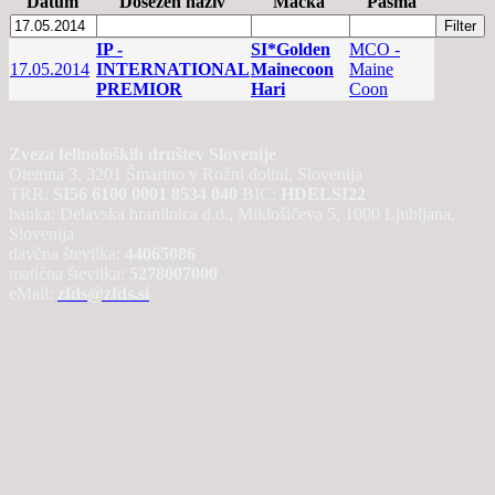
Datum
Dosežen naziv
Mačka
Pasma
IP -
SI*Golden
MCO -
17.05.2014
INTERNATIONAL
Mainecoon
Maine
PREMIOR
Hari
Coon
Zveza felinoloških društev Slovenije
Otemna 3, 3201 Šmartno v Rožni dolini, Slovenija
TRR:
SI56 6100 0001 8534 040
BIC:
HDELSI22
banka: Delavska hranilnica d.d., Miklošičeva 5, 1000 Ljubljana,
Slovenija
davčna številka:
44065086
matična številka:
5278007000
eMail:
zfds@zfds.si