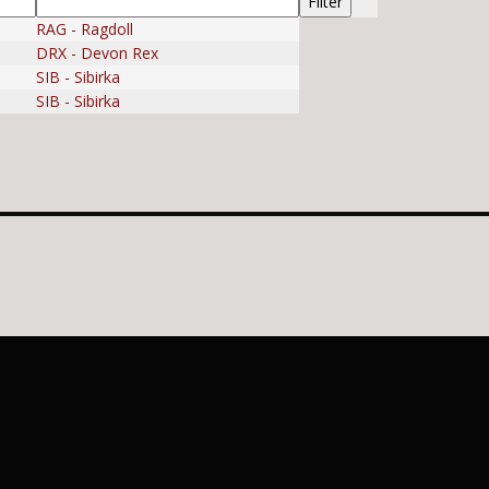
RAG - Ragdoll
DRX - Devon Rex
SIB - Sibirka
SIB - Sibirka