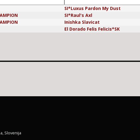
SI*Luxus Pardon My Dust
HAMPION
SI*Raul's Axl
HAMPION
Inishka Slavicat
El Dorado Felis Felicis*SK
a, Slovenija