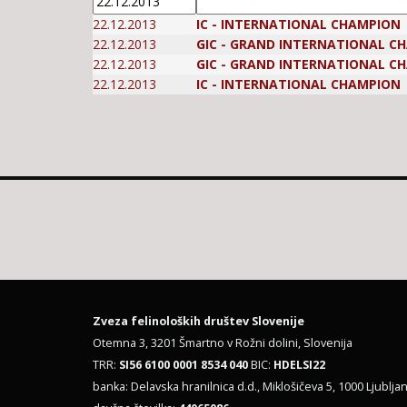
22.12.2013
IC - INTERNATIONAL CHAMPION
22.12.2013
GIC - GRAND INTERNATIONAL C
22.12.2013
GIC - GRAND INTERNATIONAL C
22.12.2013
IC - INTERNATIONAL CHAMPION
Zveza felinoloških društev Slovenije
Otemna 3, 3201 Šmartno v Rožni dolini, Slovenija
TRR:
SI56 6100 0001 8534 040
BIC:
HDELSI22
banka: Delavska hranilnica d.d., Miklošičeva 5, 1000 Ljubljan