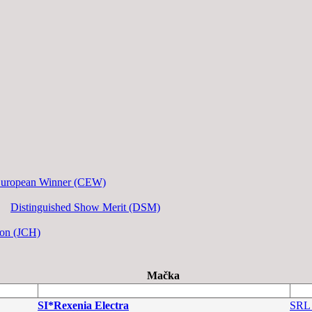
European Winner (CEW)
Distinguished Show Merit (DSM)
ion (JCH)
Mačka
SI*Rexenia Electra
SRL 