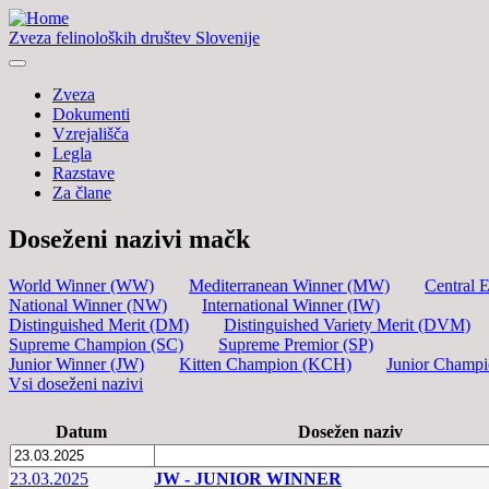
Zveza felinoloških društev Slovenije
Zveza
Dokumenti
Vzrejališča
Legla
Razstave
Za člane
Doseženi nazivi mačk
World Winner (WW)
Mediterranean Winner (MW)
Central 
National Winner (NW)
International Winner (IW)
Distinguished Merit (DM)
Distinguished Variety Merit (DVM)
Supreme Champion (SC)
Supreme Premior (SP)
Junior Winner (JW)
Kitten Champion (KCH)
Junior Champ
Vsi doseženi nazivi
Datum
Dosežen naziv
23.03.2025
JW - JUNIOR WINNER