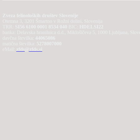
Zveza felinoloških društev Slovenije
Otemna 3, 3201 Šmartno v Rožni dolini, Slovenija
TRR:
SI56 6100 0001 8534 040
BIC:
HDELSI22
banka: Delavska hranilnica d.d., Miklošičeva 5, 1000 Ljubljana, Slov
davčna številka:
44065086
matična številka:
5278007000
eMail:
zfds@zfds.si