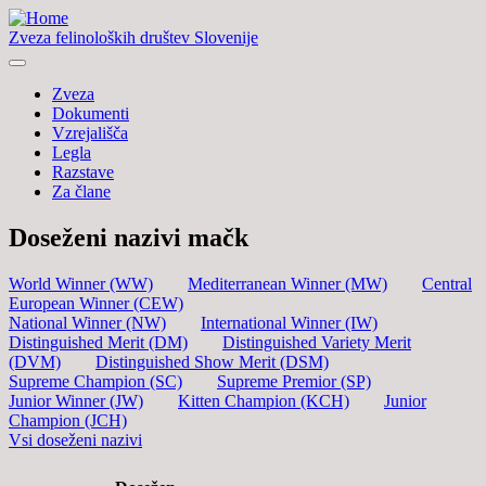
Zveza felinoloških društev Slovenije
Zveza
Dokumenti
Vzrejališča
Legla
Razstave
Za člane
Doseženi nazivi mačk
World Winner (WW)
Mediterranean Winner (MW)
Central
European Winner (CEW)
National Winner (NW)
International Winner (IW)
Distinguished Merit (DM)
Distinguished Variety Merit
(DVM)
Distinguished Show Merit (DSM)
Supreme Champion (SC)
Supreme Premior (SP)
Junior Winner (JW)
Kitten Champion (KCH)
Junior
Champion (JCH)
Vsi doseženi nazivi