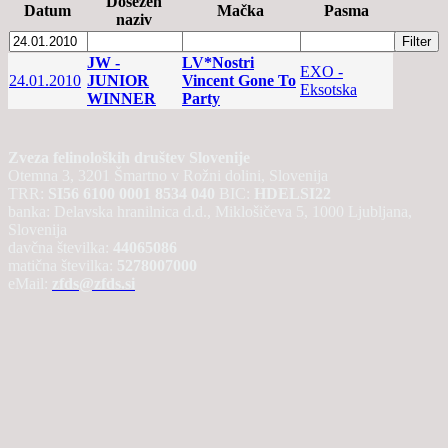
Dosežen
Datum
Mačka
Pasma
naziv
JW -
LV*Nostri
EXO -
24.01.2010
JUNIOR
Vincent Gone To
Eksotska
WINNER
Party
Zveza felinoloških društev Slovenije
Otemna 3, 3201 Šmartno v Rožni dolini, Slovenija
TRR:
SI56 6100 0001 8534 040
BIC:
HDELSI22
banka: Delavska hranilnica d.d., Miklošičeva 5, 1000 Ljubljana,
Slovenija
davčna številka:
44065086
matična številka:
5278007000
eMail:
zfds@zfds.si