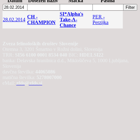
Datum
Dosežen naziv
Mačka
Pasma
SI*Alpha's
CH -
PER -
28.02.2014
Take-A-
CHAMPION
Perzijka
Chance
Zveza felinoloških društev Slovenije
Otemna 3, 3201 Šmartno v Rožni dolini, Slovenija
TRR:
SI56 6100 0001 8534 040
BIC:
HDELSI22
banka: Delavska hranilnica d.d., Miklošičeva 5, 1000 Ljubljana,
Slovenija
davčna številka:
44065086
matična številka:
5278007000
eMail:
zfds@zfds.si