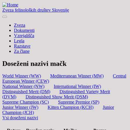
Zveza felinoloških društev Slovenije
Zveza
Dokumenti
Vzrejališča
Legla
Razstave
Za člane
Doseženi nazivi mačk
World Winner (WW)
Mediterranean Winner (MW)
Central
European Winner (CEW)
National Winner (NW)
International Winner (IW)
Distinguished Merit (DM)
Distinguished Variety Merit
(DVM)
Distinguished Show Merit (DSM)
Supreme Champion (SC)
Supreme Premior (SP)
Junior Winner (JW)
Kitten Champion (KCH)
Junior
Champion (JCH)
Vsi doseženi nazivi