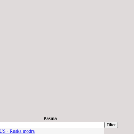
Pasma
US - Ruska modra