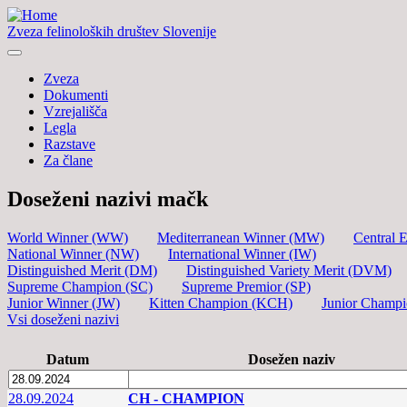
Zveza felinoloških društev Slovenije
Zveza
Dokumenti
Vzrejališča
Legla
Razstave
Za člane
Doseženi nazivi mačk
World Winner (WW)
Mediterranean Winner (MW)
Central 
National Winner (NW)
International Winner (IW)
Distinguished Merit (DM)
Distinguished Variety Merit (DVM)
Supreme Champion (SC)
Supreme Premior (SP)
Junior Winner (JW)
Kitten Champion (KCH)
Junior Champ
Vsi doseženi nazivi
Datum
Dosežen naziv
28.09.2024
CH - CHAMPION