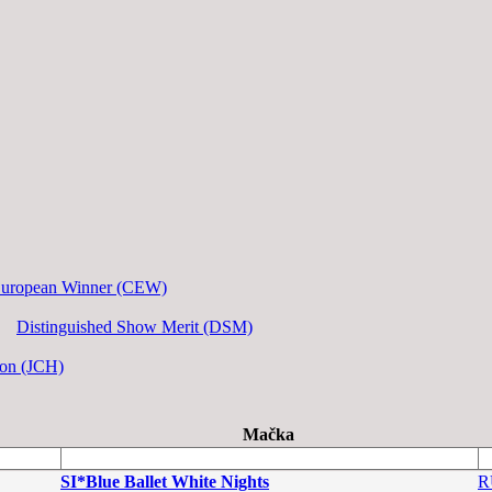
European Winner (CEW)
Distinguished Show Merit (DSM)
ion (JCH)
Mačka
SI*Blue Ballet White Nights
R