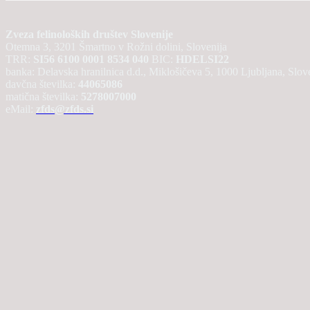
Zveza felinoloških društev Slovenije
Otemna 3, 3201 Šmartno v Rožni dolini, Slovenija
TRR:
SI56 6100 0001 8534 040
BIC:
HDELSI22
banka: Delavska hranilnica d.d., Miklošičeva 5, 1000 Ljubljana, Slov
davčna številka:
44065086
matična številka:
5278007000
eMail:
zfds@zfds.si