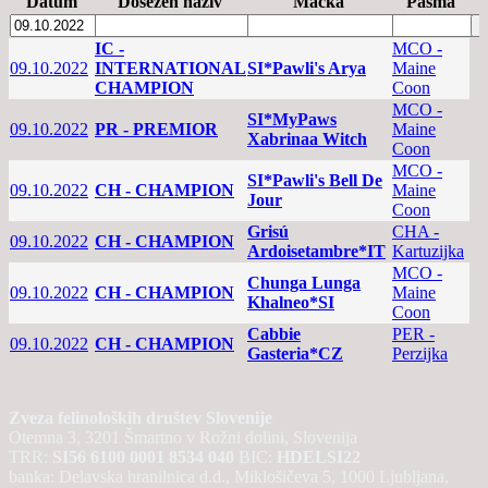
Datum
Dosežen naziv
Mačka
Pasma
IC -
MCO -
09.10.2022
INTERNATIONAL
SI*Pawli's Arya
Maine
CHAMPION
Coon
MCO -
SI*MyPaws
09.10.2022
PR - PREMIOR
Maine
Xabrinaa Witch
Coon
MCO -
SI*Pawli's Bell De
09.10.2022
CH - CHAMPION
Maine
Jour
Coon
Grisú
CHA -
09.10.2022
CH - CHAMPION
Ardoisetambre*IT
Kartuzijka
MCO -
Chunga Lunga
09.10.2022
CH - CHAMPION
Maine
Khalneo*SI
Coon
Cabbie
PER -
09.10.2022
CH - CHAMPION
Gasteria*CZ
Perzijka
Zveza felinoloških društev Slovenije
Otemna 3, 3201 Šmartno v Rožni dolini, Slovenija
TRR:
SI56 6100 0001 8534 040
BIC:
HDELSI22
banka: Delavska hranilnica d.d., Miklošičeva 5, 1000 Ljubljana,