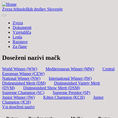
Zveza felinoloških društev Slovenije
Zveza
Dokumenti
Vzrejališča
Legla
Razstave
Za člane
Doseženi nazivi mačk
World Winner (WW)
Mediterranean Winner (MW)
Central
European Winner (CEW)
National Winner (NW)
International Winner (IW)
Distinguished Merit (DM)
Distinguished Variety Merit
(DVM)
Distinguished Show Merit (DSM)
Supreme Champion (SC)
Supreme Premior (SP)
Junior Winner (JW)
Kitten Champion (KCH)
Junior
Champion (JCH)
Vsi doseženi nazivi