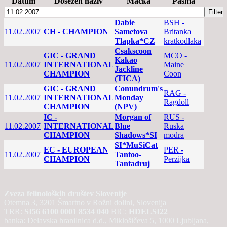
Datum
Dosežen naziv
Mačka
Pasma
Dabie
BSH -
11.02.2007
CH - CHAMPION
Sametova
Britanka
Tlapka*CZ
kratkodlaka
Csakscoon
GIC - GRAND
MCO -
Kakao
11.02.2007
INTERNATIONAL
Maine
Jackline
CHAMPION
Coon
(TICA)
GIC - GRAND
Conundrum's
RAG -
11.02.2007
INTERNATIONAL
Monday
Ragdoll
CHAMPION
(NPV)
IC -
Morgan of
RUS -
11.02.2007
INTERNATIONAL
Blue
Ruska
CHAMPION
Shadows*SI
modra
SI*MuSiCat
EC - EUROPEAN
PER -
11.02.2007
Tantoo-
CHAMPION
Perzijka
Tantadruj
Zveza felinoloških društev Slovenije
Otemna 3, 3201 Šmartno v Rožni dolini, Slovenija
TRR:
SI56 6100 0001 8534 040
BIC:
HDELSI22
banka: Delavska hranilnica d.d., Miklošičeva 5, 1000 Ljubljana,