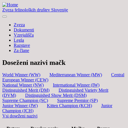
Zveza felinoloških društev Slovenije
Zveza
Dokumenti
Vzrejališča
Legla
Razstave
Za člane
Doseženi nazivi mačk
World Winner (WW)
Mediterranean Winner (MW)
Central
European Winner (CEW)
National Winner (NW)
International Winner (IW)
Distinguished Merit (DM)
Distinguished Variety Merit
(DVM)
Distinguished Show Merit (DSM)
Supreme Champion (SC)
Supreme Premior (SP)
Junior Winner (JW)
Kitten Champion (KCH)
Junior
Champion (JCH)
Vsi doseženi nazivi