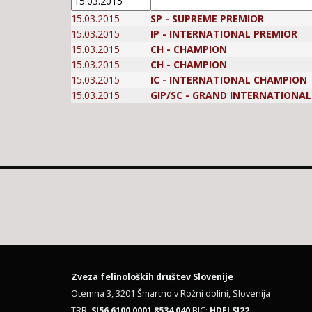
15.03.2015
SP - SUPREME PREMIOR
15.03.2015
IP - INTERNATIONAL PREMIOR
15.03.2015
CH - CHAMPION
15.03.2015
CH - CHAMPION
15.03.2015
IC - INTERNATIONAL CHAMPION
15.03.2015
GIP/SC - GRAND INTERNATIONA
Zveza felinoloških društev Slovenije
Otemna 3, 3201 Šmartno v Rožni dolini, Slovenija
TRR:
SI56 6100 0001 8534 040
BIC:
HDELSI22