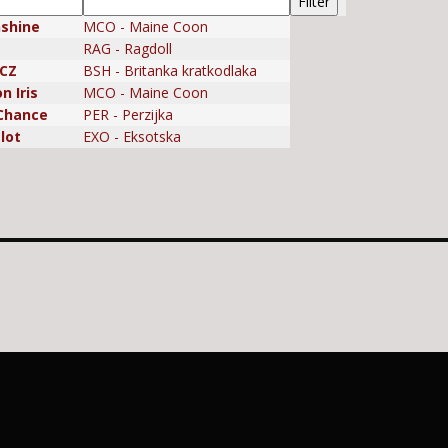
nshine
MCO - Maine Coon
RAG - Ragdoll
,CZ
BSH - Britanka kratkodlaka
n Iris
MCO - Maine Coon
-Chance
PER - Perzijka
lot
EXO - Eksotska