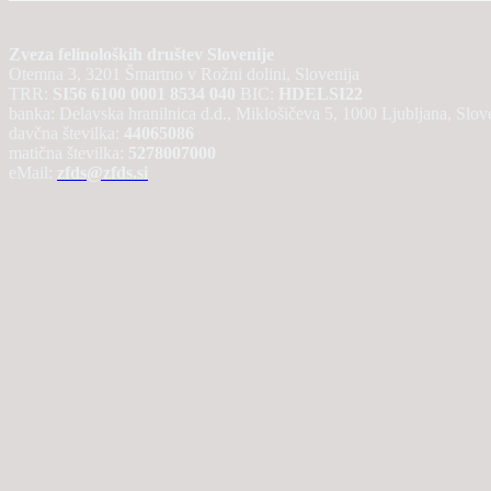
Zveza felinoloških društev Slovenije
Otemna 3, 3201 Šmartno v Rožni dolini, Slovenija
TRR:
SI56 6100 0001 8534 040
BIC:
HDELSI22
banka: Delavska hranilnica d.d., Miklošičeva 5, 1000 Ljubljana, Slov
davčna številka:
44065086
matična številka:
5278007000
eMail:
zfds@zfds.si