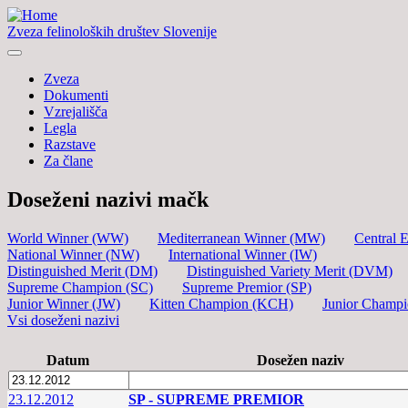
Zveza felinoloških društev Slovenije
Zveza
Dokumenti
Vzrejališča
Legla
Razstave
Za člane
Doseženi nazivi mačk
World Winner (WW)
Mediterranean Winner (MW)
Central 
National Winner (NW)
International Winner (IW)
Distinguished Merit (DM)
Distinguished Variety Merit (DVM)
Supreme Champion (SC)
Supreme Premior (SP)
Junior Winner (JW)
Kitten Champion (KCH)
Junior Champ
Vsi doseženi nazivi
Datum
Dosežen naziv
23.12.2012
SP - SUPREME PREMIOR