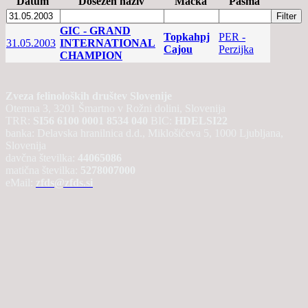
Datum
Dosežen naziv
Mačka
Pasma
GIC - GRAND
Topkahpj
PER -
31.05.2003
INTERNATIONAL
Cajou
Perzijka
CHAMPION
Zveza felinoloških društev Slovenije
Otemna 3, 3201 Šmartno v Rožni dolini, Slovenija
TRR:
SI56 6100 0001 8534 040
BIC:
HDELSI22
banka: Delavska hranilnica d.d., Miklošičeva 5, 1000 Ljubljana,
Slovenija
davčna številka:
44065086
matična številka:
5278007000
eMail:
zfds@zfds.si