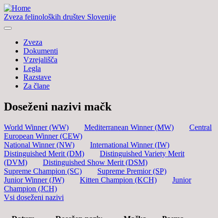
Zveza felinoloških društev Slovenije
Zveza
Dokumenti
Vzrejališča
Legla
Razstave
Za člane
Doseženi nazivi mačk
World Winner (WW)
Mediterranean Winner (MW)
Central
European Winner (CEW)
National Winner (NW)
International Winner (IW)
Distinguished Merit (DM)
Distinguished Variety Merit
(DVM)
Distinguished Show Merit (DSM)
Supreme Champion (SC)
Supreme Premior (SP)
Junior Winner (JW)
Kitten Champion (KCH)
Junior
Champion (JCH)
Vsi doseženi nazivi